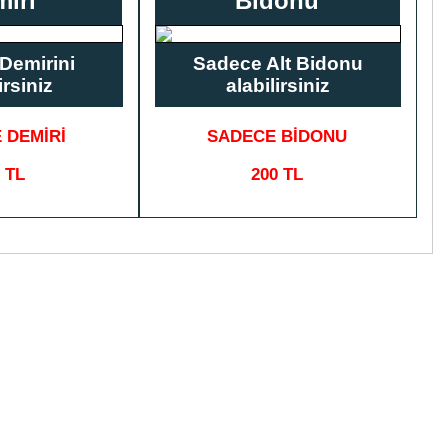
iri
Bidonu
Demirini
Sadece Alt Bidonu
irsiniz
alabilirsiniz
 DEMİRİ
SADECE BİDONU
 TL
200 TL