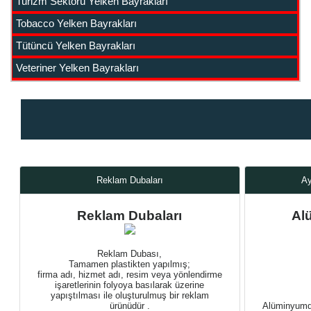
Turizm Sektörü Yelken Bayrakları
Tobacco Yelken Bayrakları
Tütüncü Yelken Bayrakları
Veteriner Yelken Bayrakları
Reklam Dubaları
Ay
Reklam Dubaları
Al
Reklam Dubası,
Tamamen plastikten yapılmış;
firma adı, hizmet adı, resim veya yönlendirme
işaretlerinin folyoya basılarak üzerine
yapıştılması ile oluşturulmuş bir reklam
ürünüdür .
Alüminyumda