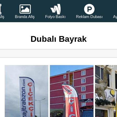
fiş
Branda Afiş
Folyo Baskı
Reklam Dubası
Ay
Dubalı Bayrak